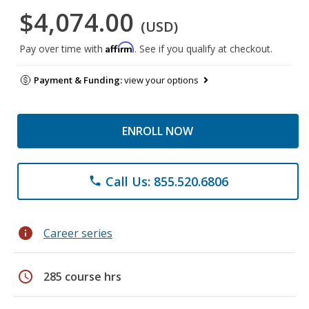
$4,074.00
(USD)
Affirm
Pay over time with
. See if you qualify at checkout.
Payment & Funding:
view your options
ENROLL NOW
Call Us: 855.520.6806
phone
info
Career series
schedule
285 course hrs