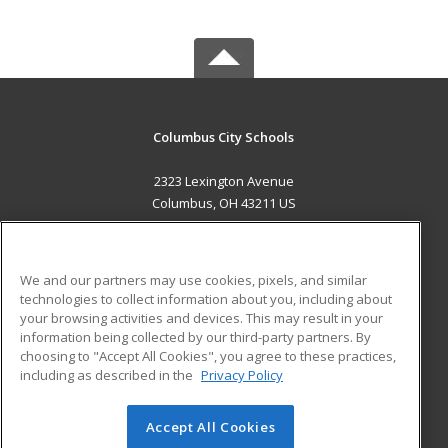
Columbus City Schools
2323 Lexington Avenue
Columbus, OH 43211 US
MAIN CONTENT
Career Training
We and our partners may use cookies, pixels, and similar
technologies to collect information about you, including about
ADDITIONAL RESOURCES
your browsing activities and devices. This may result in your
information being collected by our third-party partners. By
Military
Student Blog
choosing to "Accept All Cookies", you agree to these practices,
Financial Assistance
including as described in the
Privacy Policy
Help
Accept All Cookies
© 2026 ed2go, a division of Cengage Learning. All rights