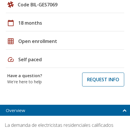
Code BIL-GES7069
calendar_today
18 months
grid_on
Open enrollment
speed
Self paced
Have a question?
REQUEST INFO
We're here to help
Overview
La demanda de electricistas residenciales calificados