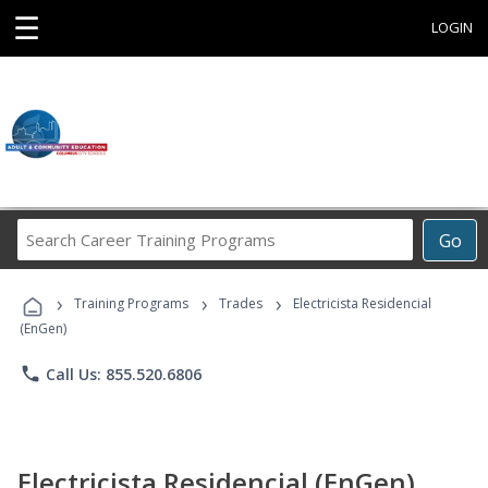
☰
LOGIN
Search
Go
Career
Training
›
›
›
Programs
Training Programs
Trades
Electricista Residencial
(EnGen)
phone
Call Us: 855.520.6806
Electricista Residencial (EnGen)