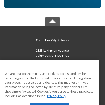
Columbus City Schools
2323 Lexington Avenue
Columbus, OH 43211 US
MAIN CONTENT
Career Training
We and our partners may use cookies, pixels, and similar
technologies to collect information about you, including about
ADDITIONAL RESOURCES
your browsing activities and devices. This may result in your
information being collected by our third-party partners. By
Military
Student Blog
choosing to "Accept All Cookies", you agree to these practices,
Financial Assistance
including as described in the
Privacy Policy
Help