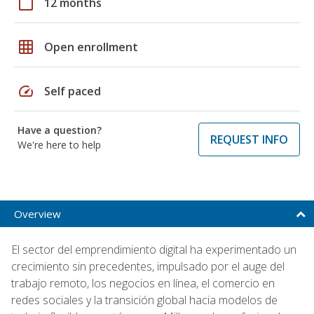
calendar_today
12 months
grid_on
Open enrollment
speed
Self paced
Have a question?
REQUEST INFO
We're here to help
Overview
El sector del emprendimiento digital ha experimentado un
crecimiento sin precedentes, impulsado por el auge del
trabajo remoto, los negocios en línea, el comercio en
redes sociales y la transición global hacia modelos de