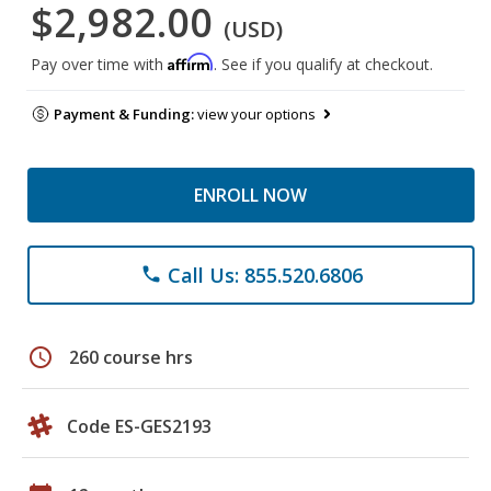
$2,982.00
(USD)
Affirm
Pay over time with
. See if you qualify at checkout.
Payment & Funding:
view your options
ENROLL NOW
Call Us: 855.520.6806
phone
schedule
260 course hrs
Code ES-GES2193