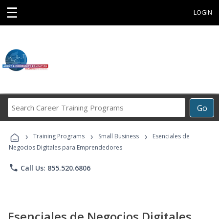
☰
LOGIN
Search
Go
Career
Training
›
›
›
Programs
Training Programs
Small Business
Esenciales de
Negocios Digitales para Emprendedores
phone
Call Us: 855.520.6806
Esenciales de Negocios Digitales