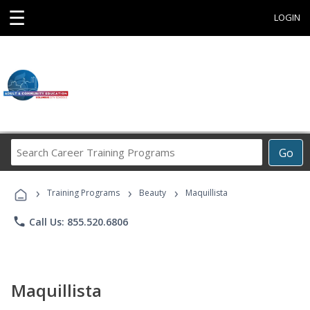
☰
LOGIN
Search
Go
Career
Training
›
›
›
Programs
Training Programs
Beauty
Maquillista
phone
Call Us: 855.520.6806
Maquillista