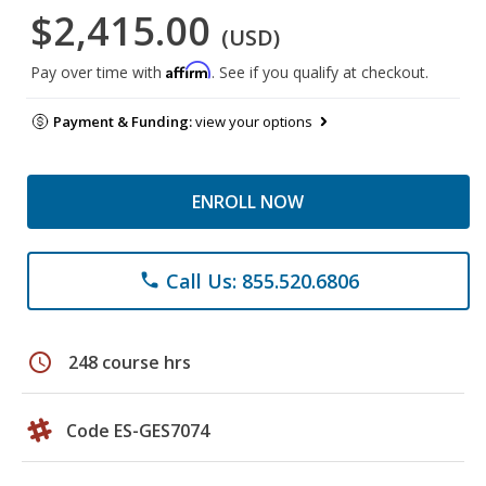
$2,415.00
(USD)
Affirm
Pay over time with
. See if you qualify at checkout.
Payment & Funding:
view your options
ENROLL NOW
Call Us: 855.520.6806
phone
schedule
248 course hrs
Code ES-GES7074