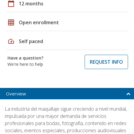
calendar_today
12 months
grid_on
Open enrollment
speed
Self paced
Have a question?
REQUEST INFO
We're here to help
Overview
La industria del maquillaje sigue creciendo a nivel mundial,
impulsada por una mayor demanda de servicios
profesionales para bodas, fotografía, contenido en redes
sociales, eventos especiales, producciones audiovisuales