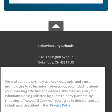
Columbus City Schools
2323 Lexington Avenue
Columbus, OH 43211 US
MAIN CONTENT
Career Training
We and our partners may use cookies, pixels, and similar
technologies to collect information about you, including about
ADDITIONAL RESOURCES
your browsing activities and devices. This may result in your
information being collected by our third-party partners. By
Military
Student Blog
choosing to "Accept All Cookies", you agree to these practices,
Financial Assistance
including as described in the
Privacy Policy
Help