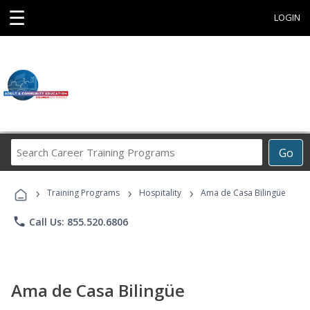
☰
LOGIN
Search
Go
Career
Training
›
›
›
Programs
Training Programs
Hospitality
Ama de Casa Bilingüe
phone
Call Us: 855.520.6806
Ama de Casa Bilingüe