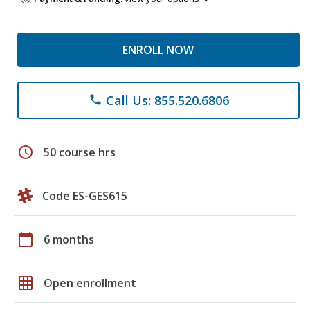
ENROLL NOW
Call Us: 855.520.6806
phone
schedule
50 course hrs
Code ES-GES615
calendar_today
6 months
grid_on
Open enrollment