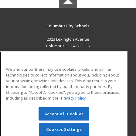
Columbus City Schools
2323 Lexington Avenue
Columbus, OH 43211 US
MAIN CONTENT
Career Training
We and our partners may use cookies, pixels, and similar
technologies to collect information about you, including about
ADDITIONAL RESOURCES
your browsing activities and devices. This may result in your
information being collected by our third-party partners. By
Military
Student Blog
choosing to "Accept All Cookies", you agree to these practices,
Financial Assistance
including as described in the
Privacy Policy
Help
Accept All Cookies
© 2026 ed2go, a division of Cengage Learning. All rights
reserved. The material on this site cannot be reproduced or
redistributed unless you have obtained prior written
Cookies Settings
permission from Cengage Learning.
Privacy Policy