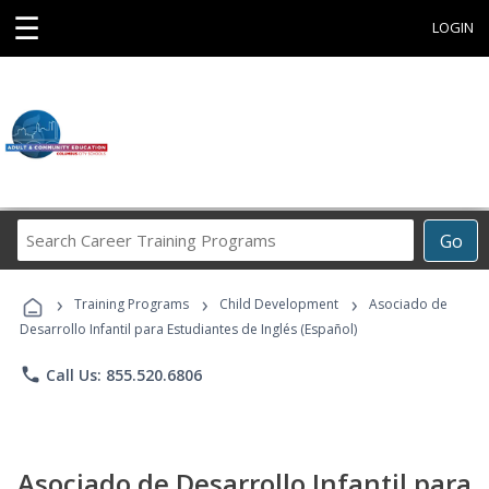
☰
LOGIN
Search
Go
Career
Training
›
›
›
Programs
Training Programs
Child Development
Asociado de
Desarrollo Infantil para Estudiantes de Inglés (Español)
phone
Call Us: 855.520.6806
Asociado de Desarrollo Infantil para