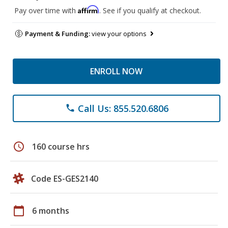
Affirm
Pay over time with
. See if you qualify at checkout.
Payment & Funding:
view your options
ENROLL NOW
Call Us: 855.520.6806
phone
schedule
160 course hrs
Code ES-GES2140
calendar_today
6 months