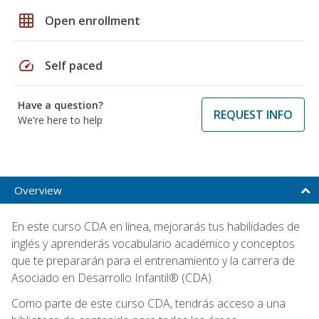
grid_on
Open enrollment
speed
Self paced
Have a question?
REQUEST INFO
We're here to help
Overview
En este curso CDA en línea, mejorarás tus habilidades de
inglés y aprenderás vocabulario académico y conceptos
que te prepararán para el entrenamiento y la carrera de
Asociado en Desarrollo Infantil® (CDA).
Como parte de este curso CDA, tendrás acceso a una