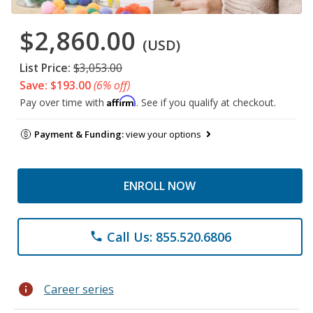
$2,860.00
(USD)
List Price:
$3,053.00
Save: $193.00
(6% off)
Affirm
Pay over time with
. See if you qualify at checkout.
Payment & Funding:
view your options
ENROLL NOW
Call Us: 855.520.6806
phone
info
Career series