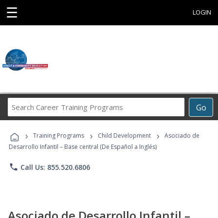
☰
LOGIN
Search
Go
Career
Training
›
›
›
Programs
Training Programs
Child Development
Asociado de
Desarrollo Infantil – Base central (De Español a Inglés)
phone
Call Us: 855.520.6806
Asociado de Desarrollo Infantil –