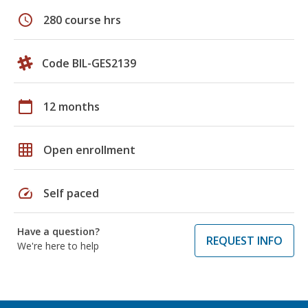
schedule
280 course hrs
Code BIL-GES2139
calendar_today
12 months
grid_on
Open enrollment
speed
Self paced
Have a question?
REQUEST INFO
We're here to help